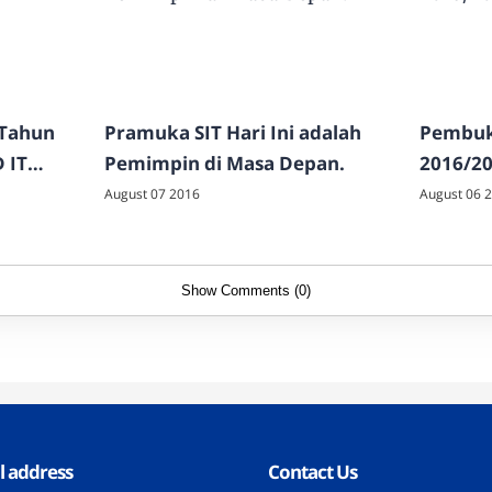
 Tahun
Pramuka SIT Hari Ini adalah
Pembuk
 IT
Pemimpin di Masa Depan.
2016/2
ggung
August 07 2016
August 06 
Show Comments (0)
l address
Contact Us