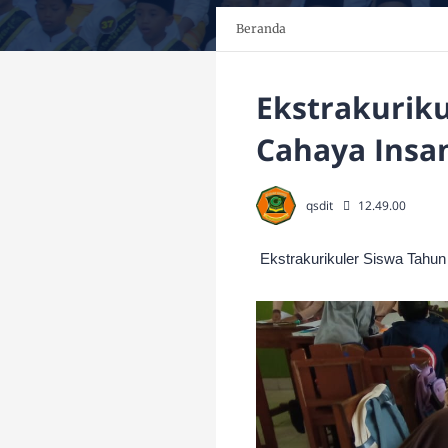
Beranda
Ekstrakuriku
Cahaya Insa
qsdit
12.49.00
Ekstrakurikuler Siswa Tahu