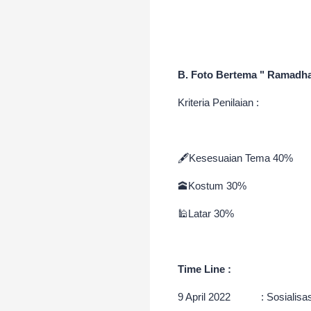
B. Foto Bertema " Ramadhan
Kriteria Penilaian :
🖋️Kesesuaian Tema 40%
🕋Kostum 30%
🕌Latar 30%
Time Line :
9 April 2022 : Sosialisasi