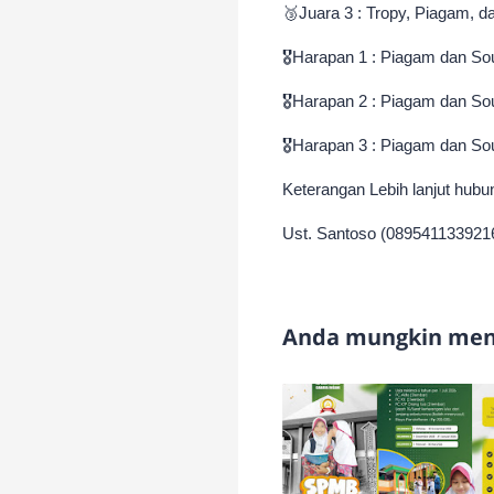
🥉
Juara 3 :
Tropy, Piagam, d
🎖️Harapan 1 : Piagam dan So
🎖️Harapan 2 :
Piagam dan Sou
🎖️Harapan 3 :
Piagam dan Sou
Keterangan Lebih lanjut hubun
Ust. Santoso (089541133921
Anda mungkin meny