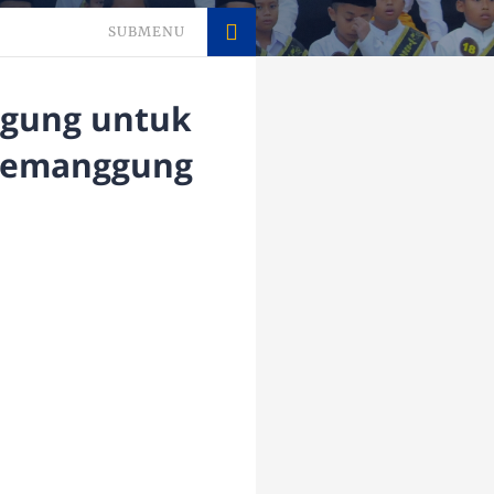
SUBMENU
ggung untuk
 Temanggung