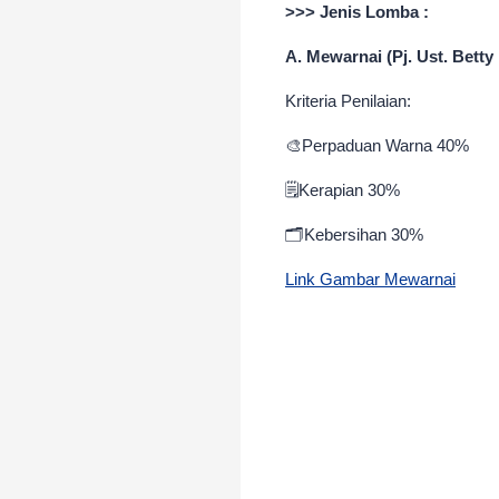
>>> Jenis Lomba :
A. Mewarnai (Pj. Ust. Betty
Kriteria Penilaian:
🎨Perpaduan Warna 40%
🗒️Kerapian 30%
🗂️Kebersihan 30%
Link Gambar Mewarnai