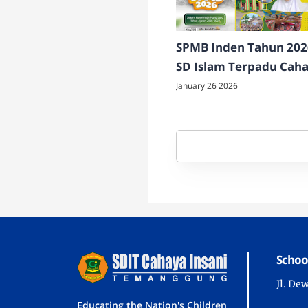
SPMB Inden Tahun 202
SD Islam Terpadu Cah
Insani Temanggung
January 26 2026
Schoo
Jl. De
Educating the Nation's Children