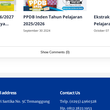
6/2027
PPDB Inden Tahun Pelajaran
Ekstrak
aya
2025/2026
Pelajar
Cahaya
September 30 2024
October 07
Show Comments (0)
l address
Contact Us
wi Sartika No. 5C Temanggung
Telp. (0293) 4960328
Hp. 0812 2823 1953