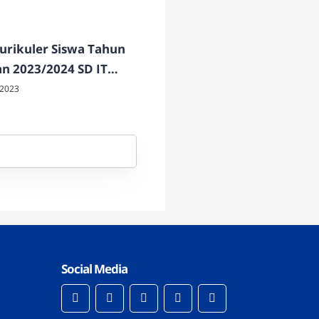
urikuler Siswa Tahun
an 2023/2024 SD IT
 Insani Temanggung
 2023
Social Media