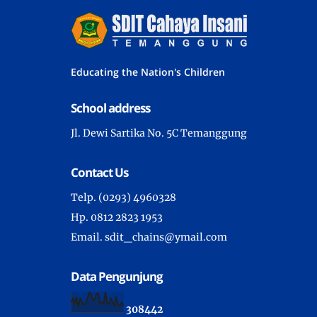
Educating the Nation's Children
School address
Jl. Dewi Sartika No. 5C Temanggung
Contact Us
Telp. (0293) 4960328
Hp. 0812 2823 1953
Email. sdit_chains@ymail.com
Data Pengunjung
3
0
8
4
4
2