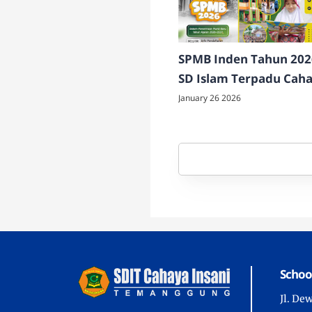
SPMB Inden Tahun 202
SD Islam Terpadu Cah
Insani Temanggung
January 26 2026
Schoo
Jl. De