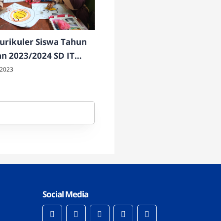
urikuler Siswa Tahun
an 2023/2024 SD IT
 Insani Temanggung
 2023
Social Media