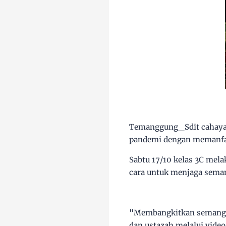
Temanggung_Sdit cahaya 
pandemi dengan memanfaa
Sabtu 17/10 kelas 3C mel
cara untuk menjaga seman
"Membangkitkan semangat 
dan ustazah melalui video