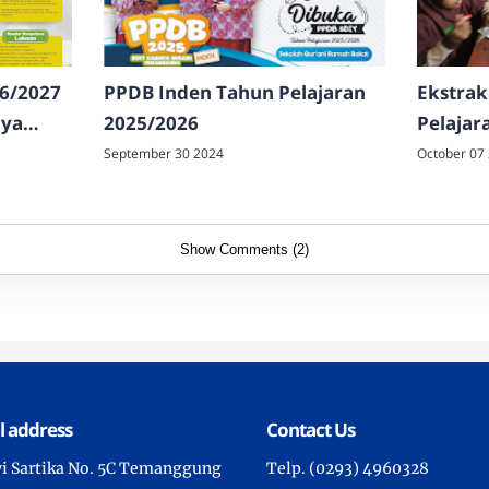
6/2027
PPDB Inden Tahun Pelajaran
Ekstrak
aya
2025/2026
Pelajar
Cahaya
September 30 2024
October 07
Show Comments (2)
l address
Contact Us
wi Sartika No. 5C Temanggung
Telp. (0293) 4960328