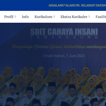
ASSALAMU'ALAIKUM. SELAMAT DATANG DI W
Profil
Info
Kurikulum
Ekstra Kurikuler
Fasili