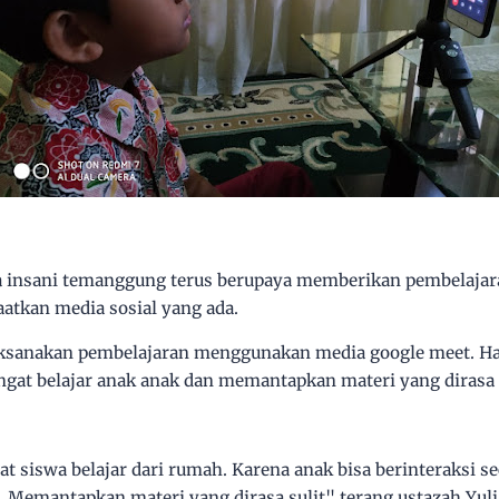
insani temanggung terus berupaya memberikan pembelajara
tkan media sosial yang ada.
aksanakan pembelajaran menggunakan media google meet. Hal 
gat belajar anak anak dan memantapkan materi yang dirasa s
siswa belajar dari rumah. Karena anak bisa berinteraksi s
. Memantapkan materi yang dirasa sulit" terang ustazah Yul