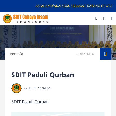
ASSALAMU'ALAIKUM. SELAMAT DATANG DI WEBSIT
Beranda
SUBMENU
SDIT Peduli Qurban
qsdit
15.34.00
SDIT Peduli Qurban