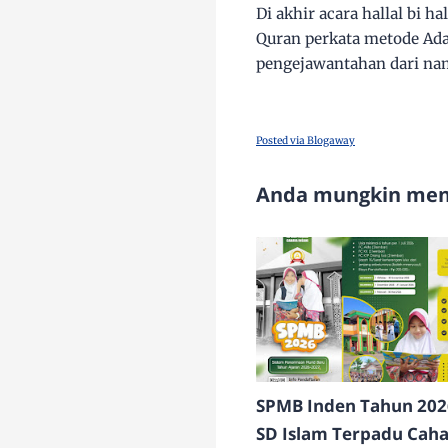
Di akhir acara hallal bi 
Quran perkata metode Ad
pengejawantahan dari nam
Posted via Blogaway
Anda mungkin meny
SPMB Inden Tahun 202
SD Islam Terpadu Cah