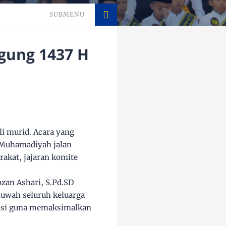
SUBMENU
ggung 1437 H
li murid. Acara yang
 Muhamadiyah jalan
akat, jajaran komite
zan Ashari, S.Pd.SD
uwah seluruh keluarga
kasi guna memaksimalkan