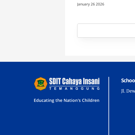
Insani Temanggung
January 26 2026
Schoo
Jl. De
Educating the Nation's Children