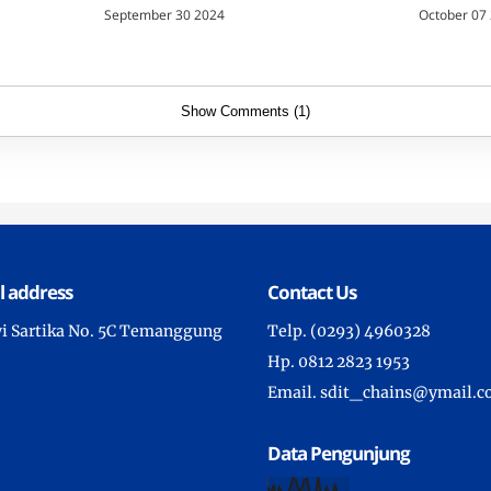
Cahaya
September 30 2024
October 07
Show Comments (1)
l address
Contact Us
wi Sartika No. 5C Temanggung
Telp. (0293) 4960328
Hp. 0812 2823 1953
Email. sdit_chains@ymail.
Data Pengunjung