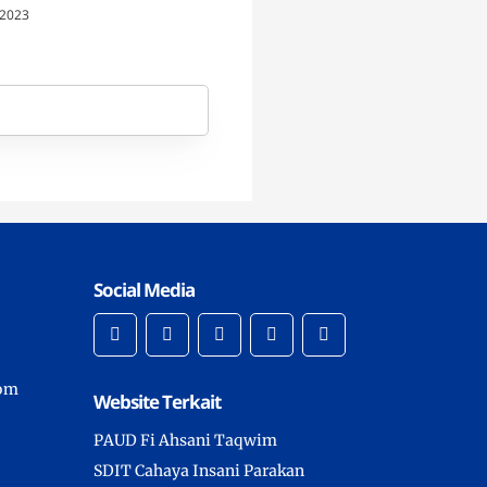
 Insani Temanggung
 2023
Social Media
com
Website Terkait
PAUD Fi Ahsani Taqwim
SDIT Cahaya Insani Parakan