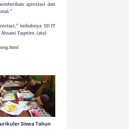
emberikan apresiasi dan
onal."
estasi," imbuhnya. SD IT
 Ahsani Taqwim. (ata)
teng.html
urikuler Siswa Tahun