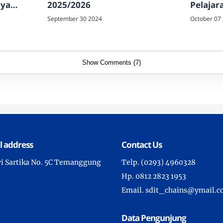
aya
2025/2026
Pelajar
Cahaya
September 30 2024
October 07
Show Comments (7)
l address
Contact Us
wi Sartika No. 5C Temanggung
Telp. (0293) 4960328
Hp. 0812 2823 1953
Email. sdit_chains@ymail.
Data Pengunjung