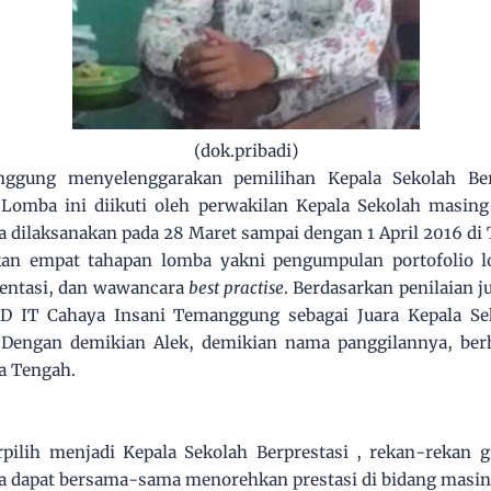
(dok.pribadi)
ggung menyelenggarakan pemilihan Kepala Sekolah Ber
Lomba ini diikuti oleh perwakilan Kepala Sekolah masin
ba dilaksanakan pada 28 Maret sampai dengan 1 April 2016 d
rkan empat tahapan lomba yakni pengumpulan portofolio 
resentasi, dan wawancara
best practise
. Berdasarkan penilaian j
SD IT Cahaya Insani Temanggung sebagai Juara Kepala Sek
Dengan demikian Alek, demikian nama panggilannya, be
a Tengah.
rpilih menjadi Kepala Sekolah Berprestasi , rekan-rekan 
juga dapat bersama-sama menorehkan prestasi di bidang mas