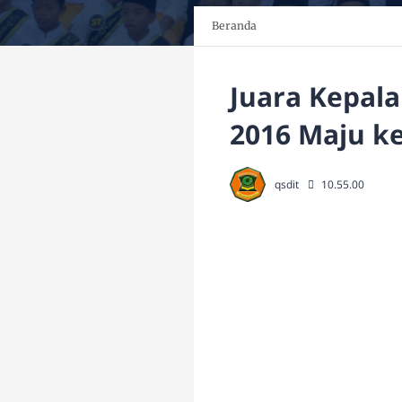
Beranda
Juara Kepal
2016 Maju ke
qsdit
10.55.00