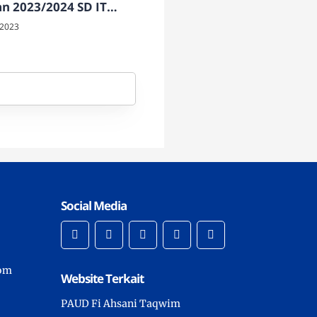
an 2023/2024 SD IT
 Insani Temanggung
 2023
Social Media
com
Website Terkait
PAUD Fi Ahsani Taqwim