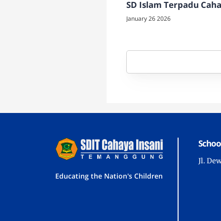
SD Islam Terpadu Cah
Insani Temanggung
January 26 2026
Schoo
Jl. De
Educating the Nation's Children