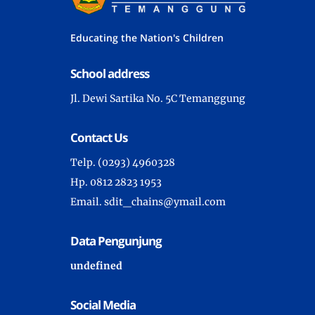
Educating the Nation's Children
School address
Jl. Dewi Sartika No. 5C Temanggung
Contact Us
Telp. (0293) 4960328
Hp. 0812 2823 1953
Email. sdit_chains@ymail.com
Data Pengunjung
u
n
d
e
f
n
e
d
Social Media