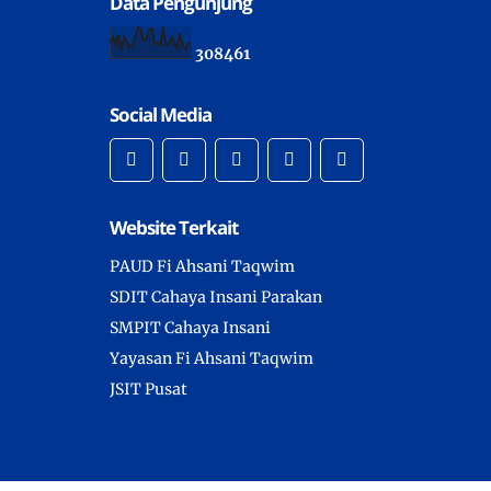
Data Pengunjung
3
0
8
4
6
1
Social Media
Website Terkait
PAUD Fi Ahsani Taqwim
SDIT Cahaya Insani Parakan
SMPIT Cahaya Insani
Yayasan Fi Ahsani Taqwim
JSIT Pusat