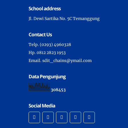
School address
Jl. Dewi Sartika No. 5C Temanggung
Contact Us
Telp. (0293) 4960328
Hp. 0812 2823 1953
Email. sdit_chains@ymail.com
Data Pengunjung
3
0
8
4
5
3
Social Media