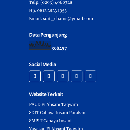
Telp. (0293) 4960328
Hp. 0812 2823 1953
Email. sdit_chains@ymail.com
Data Pengunjung
3
0
8
4
5
7
Social Media
Website Terkait
PAUD Fi Ahsani Taqwim
SDIT Cahaya Insani Parakan
SMPIT Cahaya Insani
Yayasan Fi Ahsani Taqwim