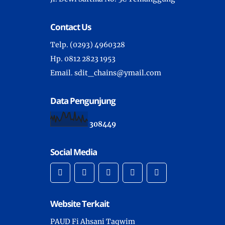
Contact Us
Telp. (0293) 4960328
Hp. 0812 2823 1953
Email. sdit_chains@ymail.com
Data Pengunjung
3
0
8
4
4
9
Social Media
Website Terkait
PAUD Fi Ahsani Taqwim