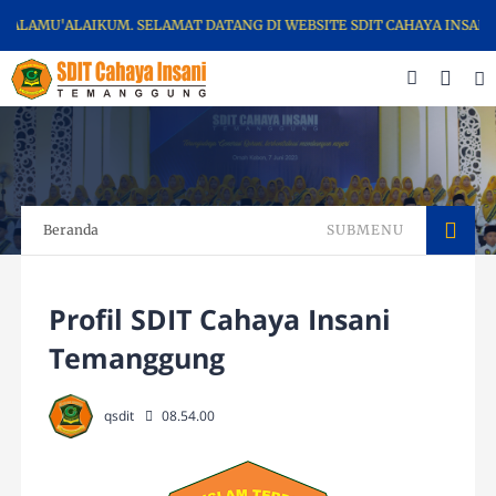
LAMU'ALAIKUM. SELAMAT DATANG DI WEBSITE SDIT CAHAYA INSANI 
Beranda
SUBMENU
Profil SDIT Cahaya Insani
Temanggung
qsdit
08.54.00