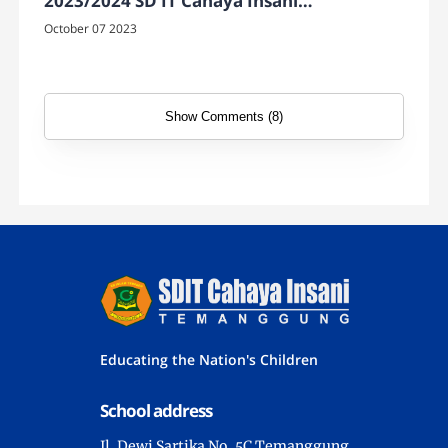
2023/2024 SD IT Cahaya Insani
Temanggung
October 07 2023
Show Comments (8)
Educating the Nation's Children
School address
Jl. Dewi Sartika No. 5C Temanggung